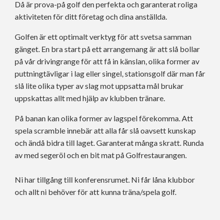
Då är prova-på golf den perfekta och garanterat roliga
aktiviteten för ditt företag och dina anställda.
Golfen är ett optimalt verktyg för att svetsa samman
gänget. En bra start på ett arrangemang är att slå bollar
på vår drivingrange för att få in känslan, olika former av
puttningtävligar i lag eller singel, stationsgolf där man får
slå lite olika typer av slag mot uppsatta mål brukar
uppskattas allt med hjälp av klubben tränare.
På banan kan olika former av lagspel förekomma. Att
spela scramble innebär att alla får slå oavsett kunskap
och ändå bidra till laget. Garanterat många skratt. Runda
av med segeröl och en bit mat på Golfrestaurangen.
Ni har tillgång till konferensrumet. Ni får låna klubbor
och allt ni behöver för att kunna träna/spela golf.