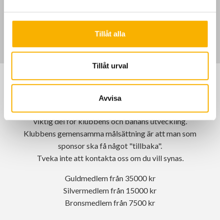
företagsaktivitet med en intensiv grönt kort kurs
a
l
Pris/ Upplägg kontakta Christoffer
Tillåt alla
Tillåt urval
Vill du bil sponsor?
Avvisa
På Värnamo Golfklubb är våra sponsorer en mycket
viktig del för klubbens och banans utveckling.
Klubbens gemensamma målsättning är att man som
sponsor ska få något "tillbaka".
Tveka inte att kontakta oss om du vill synas.
Guldmedlem från 35000 kr
Silvermedlem från 15000 kr
Bronsmedlem från 7500 kr