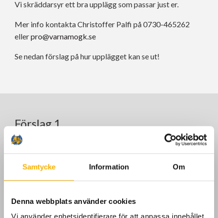
Vi skräddarsyr ett bra upplägg som passar just er.
Mer info kontakta Christoffer Palfi på 0730-465262
eller
pro@varnamogk.se
Se nedan förslag på hur upplägget kan se ut!
Förslag 1
1,5 tim träning med instruktör, Slå på rangen, chippa och
putta.
Samtycke
Information
Om
Pris: (2000:-)
Denna webbplats använder cookies
Vi använder enhetsidentifierare för att anpassa innehållet