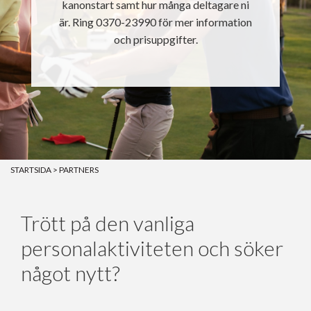
kanonstart samt hur många deltagare ni
KONTAKT
är. Ring 0370-23990 för mer information
och prisuppgifter.
STYRELSEN
HISTORIK
KOMMITTÉER
STARTSIDA
>
PARTNERS
Trött på den vanliga
personalaktiviteten och söker
något nytt?