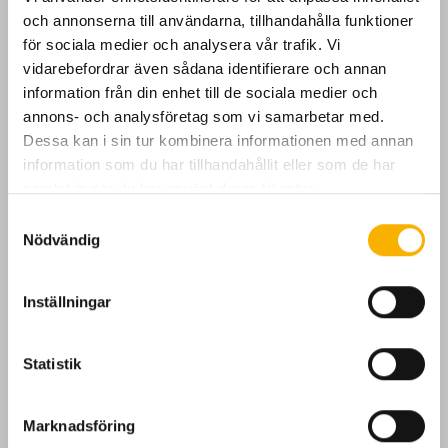
och annonserna till användarna, tillhandahålla funktioner
Förslag 2
för sociala medier och analysera vår trafik. Vi
vidarebefordrar även sådana identifierare och annan
1 tim träning med instruktör, Slå på rangen, chippa och
information från din enhet till de sociala medier och
putta
annons- och analysföretag som vi samarbetar med.
Dessa kan i sin tur kombinera informationen med annan
Spel på en full längds golfbana med instruktör . (Spelform
information som du har tillhandahållit eller som de har
scramble välj 3, 5, 6 eller 9hål)
samlat in när du har använt deras tjänster.
Pris:( 3500:-)
S
Nödvändig
a
m
t
Inställningar
y
c
Förslag 3
k
Statistik
Gå en nybörjarkurs tillsammans med era anställda
e
s
Marknadsföring
Har ni lite mer tid över går det kombinera eran
v